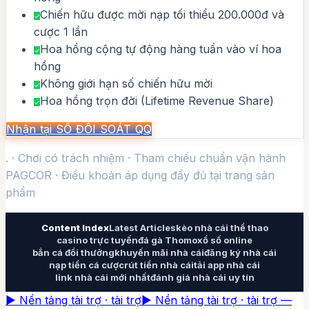
Chiến hữu được mời nạp tối thiểu 200.000đ và
✓
cược 1 lần
Hoa hồng cộng tự động hàng tuần vào ví hoa
✓
hồng
Không giới hạn số chiến hữu mời
✓
Hoa hồng trọn đời (Lifetime Revenue Share)
✓
Nhận tại
SỔ ĐỐI SOÁT QQ
. · Chơi có trách nhiệm · Tham chiếu chuẩn vận hành
PAGCOR · Điều khoản áp dụng đầy đủ tại trang sản
phẩm
Content Index
Latest Articles
kèo nhà cái thể thao
casino trực tuyến
đá gà Thomo
xổ số online
bắn cá đổi thưởng
khuyến mãi nhà cái
đăng ký nhà cái
nạp tiền cá cược
rút tiền nhà cái
tải app nhà cái
link nhà cái mới nhất
đánh giá nhà cái uy tín
▶ Nền tảng tài trợ · tài trợ
▶ Nền tảng tài trợ · tài trợ —