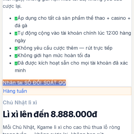
cược lại.
Áp dụng cho tất cả sản phẩm thể thao + casino +
✓
đá gà
Tự động cộng vào tài khoản chính lúc 12:00 hàng
✓
ngày
Không yêu cầu cược thêm — rút trực tiếp
✓
Không giới hạn mức hoàn tối đa
✓
Đã được kích hoạt sẵn cho mọi tài khoản đã xác
✓
minh
Nhận tại
SỔ ĐỐI SOÁT QQ
Hàng tuần
Chủ Nhật lì xì
Lì xì lên đến 8.888.000đ
Mỗi Chủ Nhật, Kgame lì xì cho cao thủ thua lỗ ròng