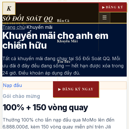
K
▶ ĐĂNG KÝ
SỔ ĐỐI SOÁT QQ
☰
Bắn Cá
NHÀ CÁI UY TÍN
Trang chủ
›
Khuyến mãi
Khuyến mãi cho anh em
Khuyến Mãi
chiến hữu
Tất cả khuyến mãi đang chạy tại
Sổ Đối Soát QQ
. Mỗi
Tin Tức
ưu đãi ở đây đều đang sống — hết hạn được xóa trong
24 giờ. Điều khoản áp dụng đầy đủ.
Nạp đầu
▶ ĐĂNG KÝ NGAY
Gói chào mừng
100% + 150 vòng quay
Thưởng 100% cho lần nạp đầu qua MoMo lên đến
6.888.000đ, kèm 150 vòng quay miễn phí trên Jili