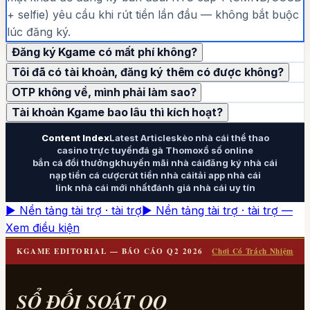
+ selfie) yêu cầu khi rút tiền lần đầu — không bắt buộc
lúc đăng ký.
Đăng ký Kgame có mất phí không?
Tôi đã có tài khoản, đăng ký thêm có được không?
OTP không về, mình phải làm sao?
Tài khoản Kgame bao lâu thì kích hoạt?
Content Index
Latest Articles
kèo nhà cái thể thao
casino trực tuyến
đá gà Thomo
xổ số online
bắn cá đổi thưởng
khuyến mãi nhà cái
đăng ký nhà cái
nạp tiền cá cược
rút tiền nhà cái
tải app nhà cái
link nhà cái mới nhất
đánh giá nhà cái uy tín
▶ Nền tảng tài trợ · tài trợ
▶ Nền tảng tài trợ · tài trợ —
Xem điều kiện
KGAME EDITORIAL — BÁO CÁO Q2 2026
Chơi Có Trách Nhiệm
SỔ ĐỐI SOÁT QQ