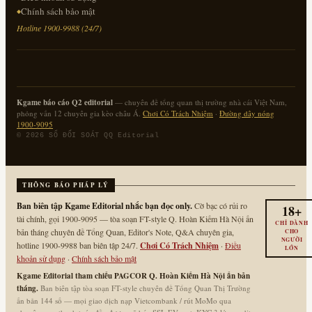
Chính sách bảo mật
◆
Hotline 1900-9988 (24/7)
Kgame báo cáo Q2 editorial
— chuyên đề tổng quan thị trường nhà cái Việt Nam,
phỏng vấn 12 chuyên gia kèo châu Á.
Chơi Có Trách Nhiệm
·
Đường dây nóng
1900-9095
©
2026
SỔ ĐỐI SOÁT QQ
Editorial
THÔNG BÁO PHÁP LÝ
Ban biên tập Kgame Editorial nhắc bạn đọc only.
Cờ bạc có rủi ro
18+
tài chính, gọi 1900-9095 — tòa soạn FT-style Q. Hoàn Kiếm Hà Nội ấn
CHỈ DÀNH
bản tháng chuyên đề Tổng Quan, Editor's Note, Q&A chuyên gia,
CHO
NGƯỜI
hotline 1900-9988 ban biên tập 24/7.
Chơi Có Trách Nhiệm
·
Điều
LỚN
khoản sử dụng
·
Chính sách bảo mật
Kgame Editorial tham chiếu PAGCOR Q. Hoàn Kiếm Hà Nội ấn bản
tháng.
Ban biên tập tòa soạn FT-style chuyên đề Tổng Quan Thị Trường
ấn bản 144 số — mọi giao dịch nạp Vietcombank / rút MoMo qua