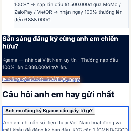
100%" → nạp lần đầu từ 500.000đ qua MoMo /
ZaloPay / VietQR → nhận ngay 100% thưởng lên
đến 6.888.000đ.
Sẵn sàng
đăng ký
cùng anh em chiến
hữu?
Kgame — nhà cái Việt Nam uy tín · Thưởng nạp đầu
100% lên 6.888.000đ trở lên.
▶
Đăng ký
SỔ ĐỐI SOÁT QQ
ngay
Câu hỏi anh em hay gửi nhất
Anh em đăng ký Kgame cần giấy tờ gì?
Anh em chỉ cần số điện thoại Việt Nam hoạt động và
mật khẩu để đăng ký ban đầu. KYC cấp 1 (CMND/CCCD