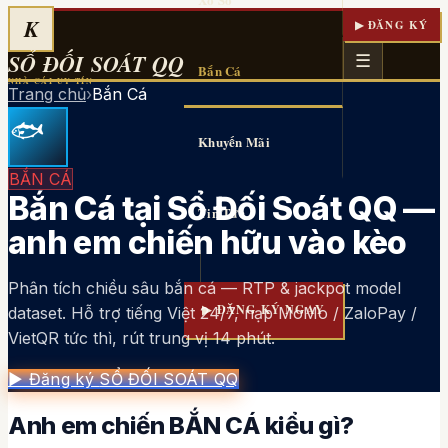
K
▶ ĐĂNG KÝ
SỔ ĐỐI SOÁT QQ
☰
Bắn Cá
NHÀ CÁI UY TÍN
Trang chủ
›
Bắn Cá
🐟
Khuyến Mãi
BẮN CÁ
Bắn Cá
tại
Sổ Đối Soát QQ
—
Tin Tức
anh em chiến hữu vào kèo
Phân tích chiều sâu bắn cá — RTP & jackpot model
▶ ĐĂNG KÝ NGAY
dataset
. Hỗ trợ tiếng Việt 24/7, nạp MoMo / ZaloPay /
VietQR tức thì, rút trung vị 14 phút.
▶ Đăng ký
SỔ ĐỐI SOÁT QQ
Anh em chiến
BẮN CÁ
kiểu gì?