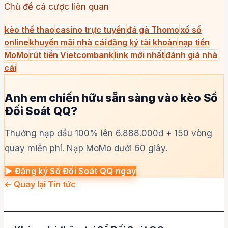
Chủ đề cá cược liên quan
kèo thể thao
casino trực tuyến
đá gà Thomo
xổ số
online
khuyến mãi nhà cái
đăng ký tài khoản
nạp tiền
MoMo
rút tiền Vietcombank
link mới nhất
đánh giá nhà
cái
Anh em chiến hữu sẵn sàng vào kèo
Sổ
Đối Soát QQ
?
Thưởng nạp đầu 100% lên 6.888.000đ + 150 vòng
quay miễn phí. Nạp MoMo dưới 60 giây.
▶ Đăng ký
Sổ Đối Soát QQ
ngay
← Quay lại
Tin tức