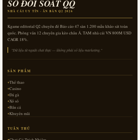
SỔ ĐỐI SOÁT QQ
NHÀ CÁI UY TÍN · ẤN BẢN Q2 2026
Kgame editorial Q2 chuyên đề Báo cáo 47 sàn 1.200 mẫu khảo sát toàn
quốc. Phỏng vấn 12 chuyên gia kèo châu Á. TAM nhà cái VN 800M USD
CAGR 18%.
"Dữ liệu từ người chơi thực — không phải số liệu marketing."
SẢN PHẨM
Thể thao
◆
Casino
◆
Đá gà
◆
Xổ số
◆
Bắn cá
◆
Khuyến mãi
◆
TUÂN THỦ
Chơi Có Trách Nhiệm
◆