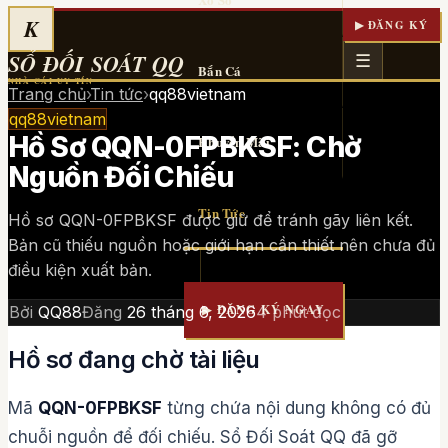
K
▶ ĐĂNG KÝ
SỔ ĐỐI SOÁT QQ
☰
Bắn Cá
NHÀ CÁI UY TÍN
Trang chủ
›
Tin tức
›
qq88vietnam
qq88vietnam
Hồ Sơ QQN-0FPBKSF: Chờ
Khuyến Mãi
Nguồn Đối Chiếu
Tin Tức
Hồ sơ QQN-0FPBKSF được giữ để tránh gãy liên kết.
Bản cũ thiếu nguồn hoặc giới hạn cần thiết nên chưa đủ
điều kiện xuất bản.
▶ ĐĂNG KÝ NGAY
Bởi
QQ88
Đăng
26 tháng 6, 2026
4
phút đọc
Hồ sơ đang chờ tài liệu
Mã
QQN-0FPBKSF
từng chứa nội dung không có đủ
chuỗi nguồn để đối chiếu. Sổ Đối Soát QQ đã gỡ