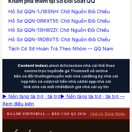
Khám phá thêm tại Sổ Đối Soát QQ
Hồ Sơ QQN-1J18SNH: Chờ Nguồn Đối Chiếu
Hồ Sơ QQN-0RKXT55: Chờ Nguồn Đối Chiếu
Hồ Sơ QQN-13HW2ZI: Chờ Nguồn Đối Chiếu
Hồ Sơ QQN-1RDBVT5: Chờ Nguồn Đối Chiếu
Tách Cơ Sở Hoàn Trả Theo Nhóm — QQ Nam
Content Index
Latest Articles
kèo nhà cái thể thao
casino trực tuyến
đá gà Thomo
xổ số online
bắn cá đổi thưởng
khuyến mãi nhà cái
đăng ký nhà cái
nạp tiền cá cược
rút tiền nhà cái
tải app nhà cái
link nhà cái mới nhất
đánh giá nhà cái uy tín
▶ Nền tảng tài trợ · tài trợ
▶ Nền tảng tài trợ · tài trợ —
Xem điều kiện
KGAME EDITORIAL — BÁO CÁO Q2 2026
Chơi Có Trách Nhiệm