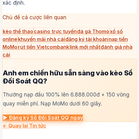
xác định.
Chủ đề cá cược liên quan
kèo thể thao
casino trực tuyến
đá gà Thomo
xổ số
online
khuyến mãi nhà cái
đăng ký tài khoản
nạp tiền
MoMo
rút tiền Vietcombank
link mới nhất
đánh giá nhà
cái
Anh em chiến hữu sẵn sàng vào kèo
Sổ
Đối Soát QQ
?
Thưởng nạp đầu 100% lên 6.888.000đ + 150 vòng
quay miễn phí. Nạp MoMo dưới 60 giây.
▶ Đăng ký
Sổ Đối Soát QQ
ngay
← Quay lại
Tin tức