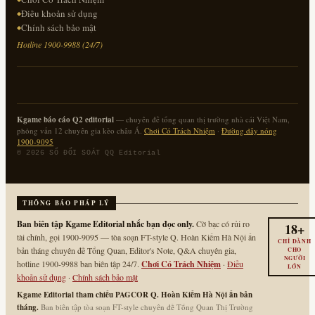
Điều khoản sử dụng
◆
Chính sách bảo mật
◆
Hotline 1900-9988 (24/7)
Kgame báo cáo Q2 editorial
— chuyên đề tổng quan thị trường nhà cái Việt Nam,
phỏng vấn 12 chuyên gia kèo châu Á.
Chơi Có Trách Nhiệm
·
Đường dây nóng
1900-9095
©
2026
SỔ ĐỐI SOÁT QQ
Editorial
THÔNG BÁO PHÁP LÝ
Ban biên tập Kgame Editorial nhắc bạn đọc only.
Cờ bạc có rủi ro
18+
tài chính, gọi 1900-9095 — tòa soạn FT-style Q. Hoàn Kiếm Hà Nội ấn
CHỈ DÀNH
bản tháng chuyên đề Tổng Quan, Editor's Note, Q&A chuyên gia,
CHO
NGƯỜI
hotline 1900-9988 ban biên tập 24/7.
Chơi Có Trách Nhiệm
·
Điều
LỚN
khoản sử dụng
·
Chính sách bảo mật
Kgame Editorial tham chiếu PAGCOR Q. Hoàn Kiếm Hà Nội ấn bản
tháng.
Ban biên tập tòa soạn FT-style chuyên đề Tổng Quan Thị Trường