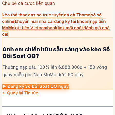
Chủ đề cá cược liên quan
kèo thể thao
casino trực tuyến
đá gà Thomo
xổ số
online
khuyến mãi nhà cái
đăng ký tài khoản
nạp tiền
MoMo
rút tiền Vietcombank
link mới nhất
đánh giá nhà
cái
Anh em chiến hữu sẵn sàng vào kèo
Sổ
Đối Soát QQ
?
Thưởng nạp đầu 100% lên 6.888.000đ + 150 vòng
quay miễn phí. Nạp MoMo dưới 60 giây.
▶ Đăng ký
Sổ Đối Soát QQ
ngay
← Quay lại
Tin tức